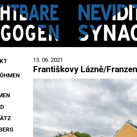
13. 06. 2021
EKT
Františkovy Lázně/Franze
BÖHMEN
MEN
AD
RÄTZ
NBERG